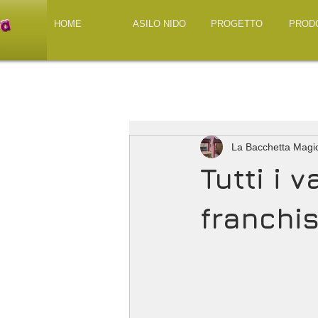
HOME
ASILO NIDO
PROGETTO
PROD
La Bacchetta Magi
Tutti i 
franchis