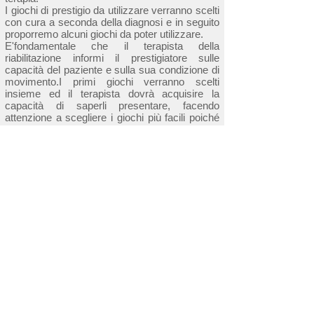
I giochi di prestigio da utilizzare verranno scelti
con cura a seconda della diagnosi e in seguito
proporremo alcuni giochi da poter utilizzare.
E'fondamentale che il terapista della
riabilitazione informi il prestigiatore sulle
capacità del paziente e sulla sua condizione di
movimento.I primi giochi verranno scelti
insieme ed il terapista dovrà acquisire la
capacità di saperli presentare, facendo
attenzione a scegliere i giochi più facili poiché
sarebbe inopportuno iniziare con un
insuccesso, al contrario una buona riuscita del
trucco porterà una forte motivazione al
paziente.
I giochi, a seconda dei pazienti e del consiglio
del terapista, verranno proposti a singole
persone o a gruppi di massimo 6-8 persone
per facilitare lo svolgimento delle sedute e si
consiglia di iniziare a spiegare gli stessi giochi
di prestigio cosicché i pazienti abbiano la
possibilità di interagire e di aiutarsi
reciprocamente.
Una volta spiegato il gioco insieme al terapista,
il prestigiatore non sarà presente durante gli
allenamenti dei giorni successivi e il terapista
dovrà seguire il lavoro dei suoi pazienti. E'