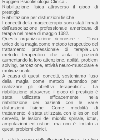
Ruggieri Psicofisiologia Clinica .
Riabilitazione fisica attraverso il gioco di
prestigio
Riabilitazione per disfunzioni fisiche
I concetti della magicoterapia sono stati firmati
dall'associazione professionale americana di
terapia nel mese di maggio 1982.
Questa organizzazione riconosce : …"l'uso
unico della magia come metodo terapeutico del
trattamento professionale di terapia…un
metodo terapeutico che aiuta i pazienti
aumentando la loro attenzione, abilità, problem
solving, percezione, attività neuro-muscolare e
motivazionale.
A causa di questi concetti, sosteniamo l'uso
della magia come metodo autentico per
realizzare gli obiettivi terapeutici"… La
riabilitazione attraverso il gioco di prestigio è
stata utilizzata efficacemente nella
riabilitazione dei pazienti con le varie
disfunzioni fisiche. Come modalità di
trattamento, è stata utilizzata con le lesioni del
cervello, le lesioni del midollo spinale, ictus,
amputazioni ed ustioni, ma non è limitato a
questi problemi clinici.
L' effettuazione delle illusioni fornisce le sfide