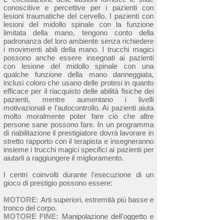
conoscitive e percettive per i pazienti con
lesioni traumatiche del cervello. I pazienti con
lesioni del midollo spinale con la funzione
limitata della mano, tengono conto della
padronanza del loro ambiente senza richiedere
i movimenti abili della mano. I trucchi magici
possono anche essere insegnati ai pazienti
con lesione del midollo spinale con una
qualche funzione della mano danneggiata,
inclusi coloro che usano delle protesi in quanto
efficace per il riacquisto delle abilità fisiche dei
pazienti, mentre aumentano i livelli
motivazionali e l'autocontrollo. Ai pazienti aiuta
molto moralmente poter fare ciò che altre
persone sane possono fare. In un programma
di riabilitazione il prestigiatore dovrà lavorare in
stretto rapporto con il terapista e insegneranno
insieme i trucchi magici specifici ai pazienti per
aiutarli a raggiungere il miglioramento.
I centri coinvolti durante l'esecuzione di un
gioco di prestigio possono essere:
MOTORE:
Arti superiori, estremità più basse e
tronco del corpo.
MOTORE FINE:
Manipolazione dell'oggetto e