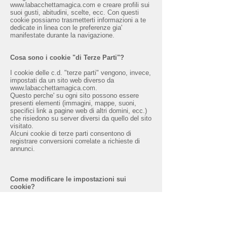
www.labacchettamagica.com
e creare profili sui
suoi gusti, abitudini, scelte, ecc. Con questi
cookie possiamo trasmetterti informazioni a te
dedicate in linea con le preferenze gia'
manifestate durante la navigazione.
Cosa sono i cookie "di Terze Parti"?
I cookie delle c.d. "terze parti" vengono, invece,
impostati da un sito web diverso da
www.labacchettamagica.com
.
Questo perche' su ogni sito possono essere
presenti elementi (immagini, mappe, suoni,
specifici link a pagine web di altri domini, ecc.)
che risiedono su server diversi da quello del sito
visitato.
Alcuni cookie di terze parti consentono di
registrare conversioni correlate a richieste di
annunci.
Come modificare le impostazioni sui
cookie?
La maggior parte dei browser Internet accetta i
cookie automaticamente, ma e' possibile
modificare le impostazioni del browser per
cancellare i cookie o impedirne l'accettazione