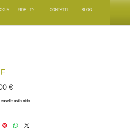
OGIA
FIDELITY
CONTATTI
BLOG
 F
Prezzo
00 €
3 caselle asilo nido