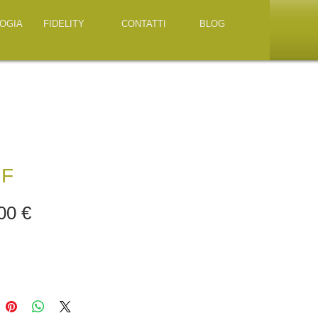
OGIA
FIDELITY
CONTATTI
BLOG
 F
Prezzo
00 €