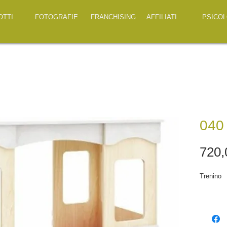
OTTI
FOTOGRAFIE
FRANCHISING
AFFILIATI
PSICOL
040
720,
Trenino