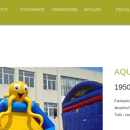
OTTI
FOTOGRAFIE
FRANCHISING
AFFILIATI
PSICOL
AQU
1950
Fantastic
divertirsi
Tutti i no
trasporto
logbook, 