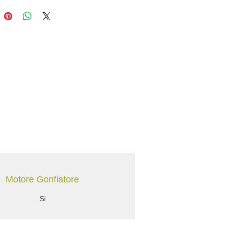
ioni.
Motore Gonfiatore
Si