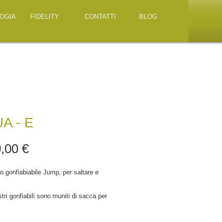
OGIA
FIDELITY
CONTATTI
BLOG
A - E
Prezzo
,00 €
o gonfiabiabile Jump, per saltare e
!
stri gonfiabili sono muniti di sacca per
, motore gonfiatore ultrasilenzioso,
manuale d'uso, collaudo e