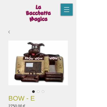
BOW - E
Prezzo
2750,00 €