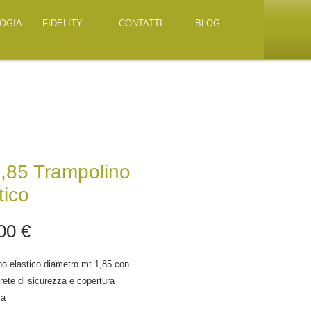
OGIA
FIDELITY
CONTATTI
BLOG
,85 Trampolino
tico
Prezzo
00 €
o elastico diametro mt.1,85 con 
 rete di sicurezza e copertura 
ia