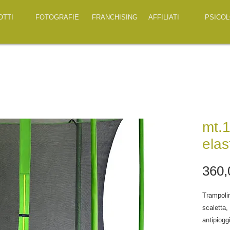
OTTI
FOTOGRAFIE
FRANCHISING
AFFILIATI
PSICOL
mt.1
elas
360,
Trampolin
scaletta,
antipiogg