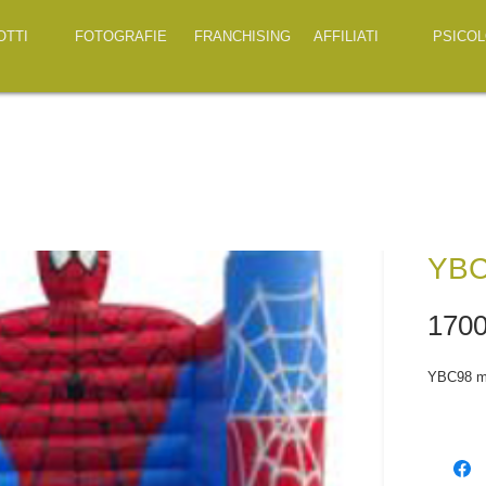
OTTI
FOTOGRAFIE
FRANCHISING
AFFILIATI
PSICOL
YBC
1700
YBC98 m