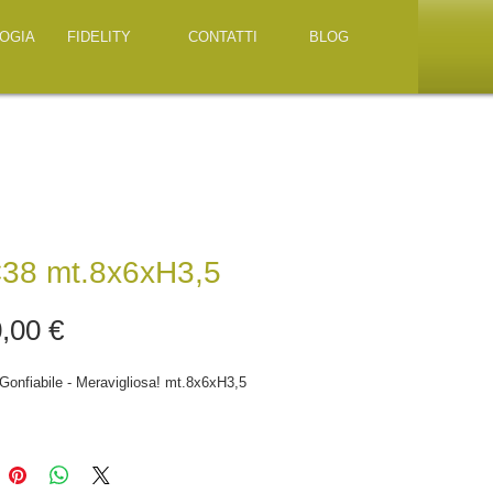
OGIA
FIDELITY
CONTATTI
BLOG
38 mt.8x6xH3,5
Prezzo
,00 €
LudotecaGonfiabile - Meravigliosa! mt.8x6xH3,5 