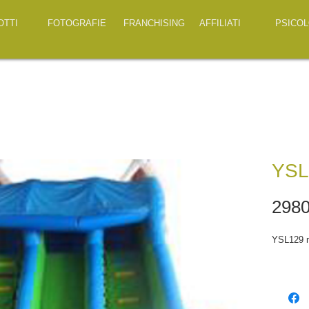
OTTI
FOTOGRAFIE
FRANCHISING
AFFILIATI
PSICOL
YSL
2980
YSL129 