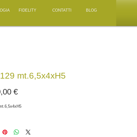
OGIA
FIDELITY
CONTATTI
BLOG
129 mt.6,5x4xH5
Prezzo
,00 €
mt.6,5x4xH5