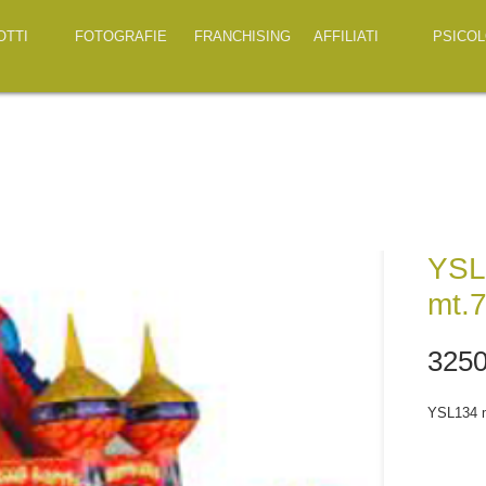
OTTI
FOTOGRAFIE
FRANCHISING
AFFILIATI
PSICOL
YSL
mt.
3250
YSL134 m