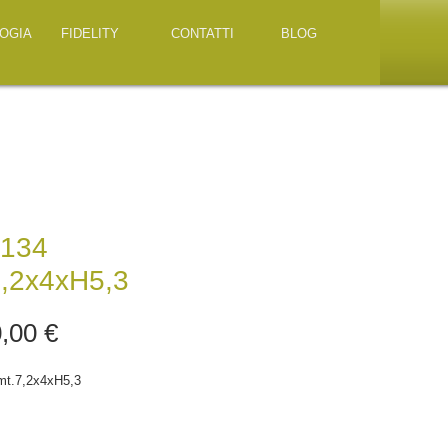
OGIA
FIDELITY
CONTATTI
BLOG
134
7,2x4xH5,3
Prezzo
,00 €
t.7,2x4xH5,3