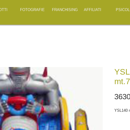
OTTI
FOTOGRAFIE
FRANCHISING
AFFILIATI
PSICOL
YSL
mt.
3630
YSL140 m