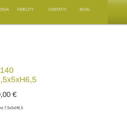
OGIA
FIDELITY
CONTATTI
BLOG
140
7,5x5xH6,5
Prezzo
,00 €
t.7,5x5xH6,5