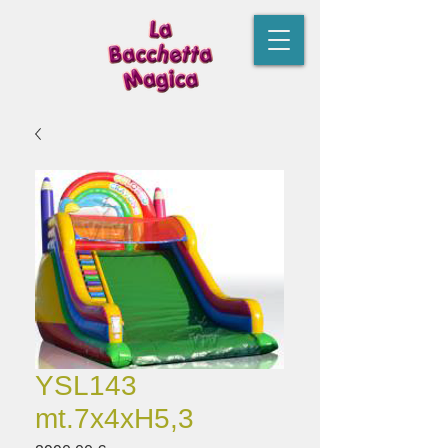
YSL143
mt.7x4xH5,3