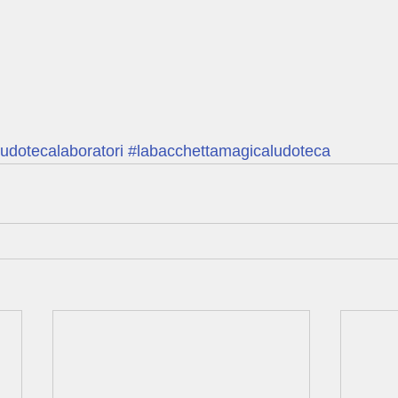
ludotecalaboratori
#labacchettamagicaludoteca