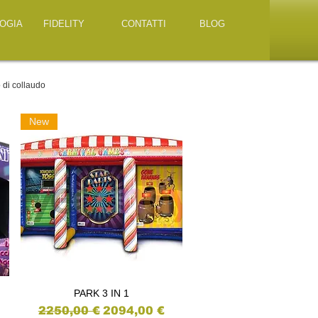
OGIA
FIDELITY
CONTATTI
BLOG
o di collaudo
New
PARK 3 IN 1
Vista rapida
ntato
Prezzo regolare
Prezzo scontato
2250,00 €
2094,00 €