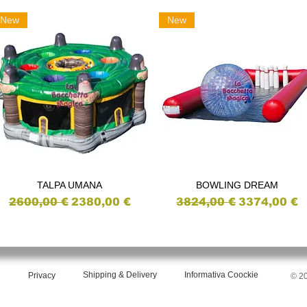
New
New
TALPA UMANA
BOWLING DREAM
Vista rapida
Vista rapida
o
Prezzo regolare
Prezzo scontato
Prezzo regolare
Prezzo sco
2600,00 €
2380,00 €
3824,00 €
3374,00 €
Shipping & Delivery
Informativa Coockie
Privacy
© 2