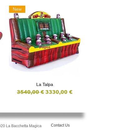
New
La Talpa
Vista rapida
ntato
Prezzo regolare
Prezzo scontato
3540,00 €
3330,00 €
Contact Us
020 La Bacchetta Magica