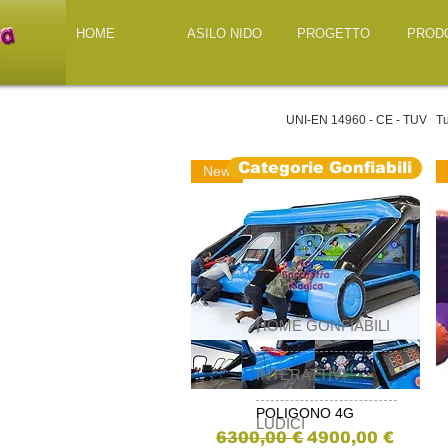
HOME
ASILO NIDO
PROGETTO
PROD
UNI-EN 14960 - CE - TUV Tutti 
Categorie Gonfiabili
New
HOME GONFIABILI
INTERATTIVI
POLIGONO 4G
Vista rapida
LUDICI
Prezzo regolare
Prezzo scontat
6300,00 €
4900,00 €