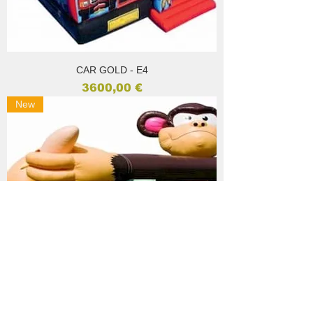
CAR GOLD - E4
Prezzo
3600,00 €
New