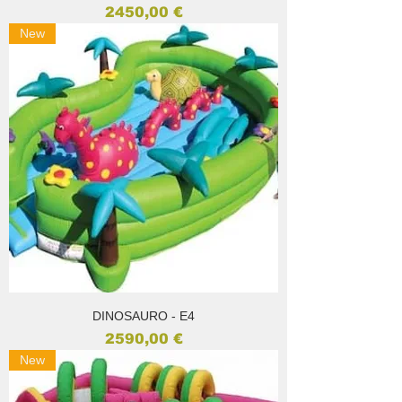
Prezzo
2450,00 €
New
DINOSAURO - E4
Prezzo
2590,00 €
New