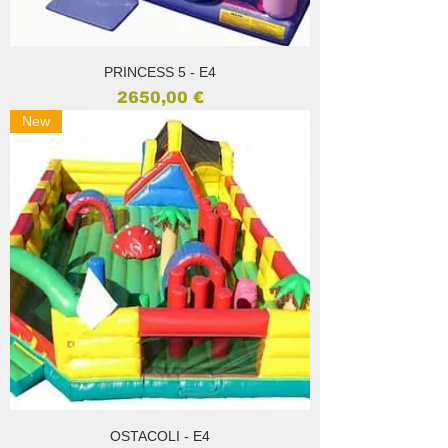
PRINCESS 5 - E4
Prezzo
2650,00 €
New
OSTACOLI - E4